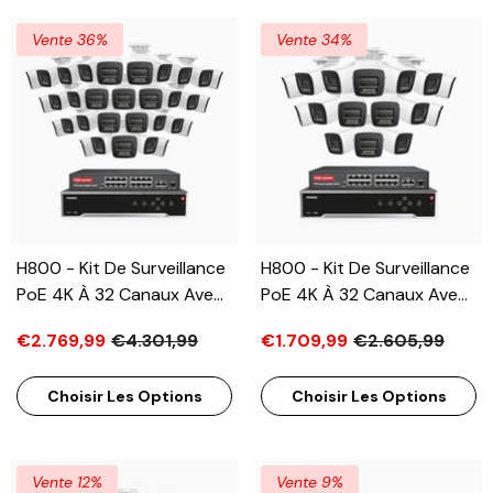
12MP/8MP/5MP/4MP Pour
La Surveillance
Vente 36%
Vente 34%
Résidentielle Et
Professionnelle
H800 - Kit De Surveillance
H800 - Kit De Surveillance
PoE 4K À 32 Canaux Avec
PoE 4K À 32 Canaux Avec
32 Caméras, Vision
16 Caméras, Vision
€2.769,99
€4.301,99
€1.709,99
€2.605,99
Nocturne En Couleur Et
Nocturne En Couleur Et
Infrarouge, Détection De
Infrarouge, Détection De
Choisir Les Options
Choisir Les Options
Personnes Et De
Personnes Et De
Véhicules, Microphone
Véhicules, Microphone
Intégré, Champ De Vision
Intégré, Champ De Vision
De 96°, RTSP Et ONVIF Pris
De 96°, RTSP Et ONVIF Pris
Vente 12%
Vente 9%