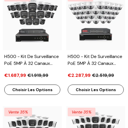
En Charge, Switch PoE 16
En Charge, Switch PoE 16
Ports Inclus
Ports Inclus
H500 - Kit De Surveillance
H500 - Kit De Surveillance
PoE 5MP À 32 Canaux
PoE 5MP À 32 Canaux
Avec 20 Caméras, Vision
Avec 32 Caméras, Vision
€1.687,99
€1.919,99
€2.287,99
€2.519,99
Nocturne Intelligente À
Nocturne Intelligente À
Double Éclairage, 3072 ×
Double Éclairage, 3072 ×
Choisir Les Options
Choisir Les Options
1728 À 20 Ips, Détection
1728 À 20 Ips, Détection
Intelligente Des Personnes
Intelligente Des Personnes
Et Des Véhicules,
Et Des Véhicules,
Microphone Intégré, IP67
Microphone Intégré, IP67
Vente 35%
Vente 35%