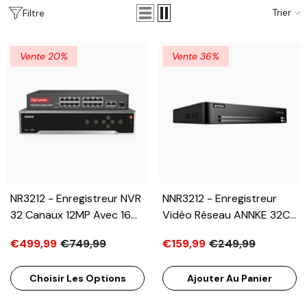
Trier
Filtre
Vente 20%
Vente 36%
NR3212 - Enregistreur NVR
NNR3212 - Enregistreur
32 Canaux 12MP Avec 16
Vidéo Réseau ANNKE 32CH
Ports PoE, Analyse De
12MP Sans Port PoE, NVR
€499,99
€749,99
€159,99
€249,99
Contenu Vidéo Recherche
32 Canaux H.265+ Avec
D'incendie, H.265+,
Détection De Mouvement
Choisir Les Options
Ajouter Au Panier
Détection De Mouvement,
IA, Compatible Avec Les
Accès À Distance
Caméras IP PoE ANNKE