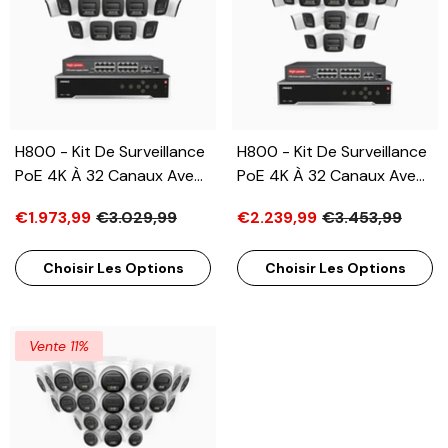
H800 - Kit De Surveillance
H800 - Kit De Surveillance
PoE 4K À 32 Canaux Avec
PoE 4K À 32 Canaux Avec
20 Caméras, Vision
24 Caméras, Vision
€1.973,99
€3.029,99
€2.239,99
€3.453,99
Nocturne En Couleur Et
Nocturne En Couleur Et
Infrarouge, Détection De
Infrarouge, Détection De
Choisir Les Options
Choisir Les Options
Personnes Et De
Personnes Et De
Véhicules, Microphone
Véhicules, Microphone
Intégré, Champ De Vision
Intégré, Champ De Vision
De 96°, RTSP Et ONVIF Pris
De 96°, RTSP Et ONVIF Pris
Vente 11%
En Charge, Switch PoE 16
En Charge, Switch PoE 16
Ports Inclus
Ports Inclus