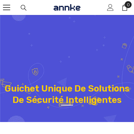
Passer Au Contenu
0
0
él
Guichet Unique De Solutions
De Sécurité Intelligentes