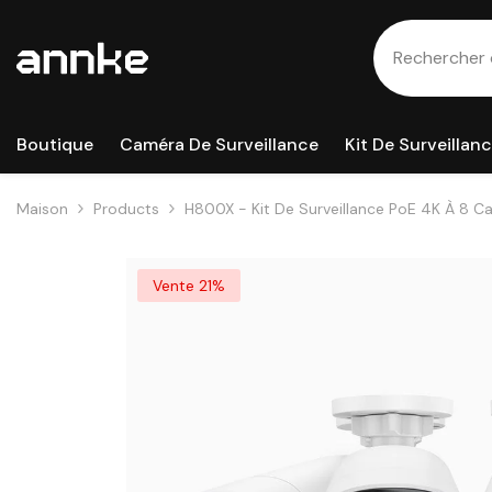
Passer Au Contenu
Boutique
Caméra De Surveillance
Kit De Surveillan
Maison
Products
H800X - Kit De Surveillance PoE 4K À 8 C
De 1/1,8", Ouverture De F/1,6 (0,003 Lux),
Audio Bidirectionnel, Détection De Présen
Vente 21%
Protection Périmétrique