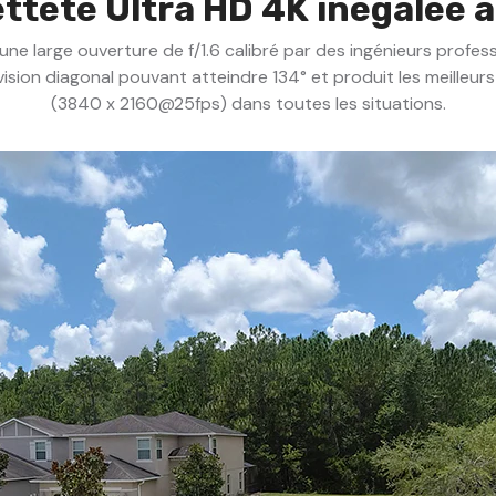
tteté Ultra HD 4K inégalée à
 une large ouverture de f/1.6 calibré par des ingénieurs profe
ision diagonal pouvant atteindre 134° et produit les meilleur
(3840 x 2160@25fps) dans toutes les situations.