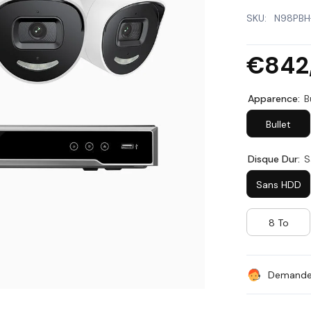
SKU:
N98PBH
€842
Apparence:
B
Bullet
Disque Dur:
S
Sans HDD
8 To
Demandez