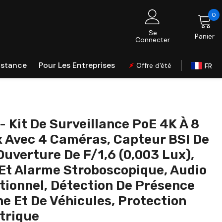
0
0
é
Se
Panier
Connecter
istance
Pour Les Entreprises
Offre d'été
FR
Global
UK
EU
 Kit De Surveillance PoE 4K À 8
CA
 Avec 4 Caméras, Capteur BSI De
AU
 Ouverture De F/1,6 (0,003 Lux),
DE
 Et Alarme Stroboscopique, Audio
IT
tionnel, Détection De Présence
ES
e Et De Véhicules, Protection
PL
trique