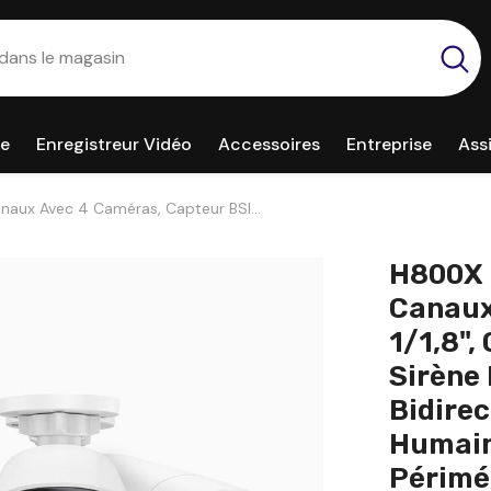
ce
Enregistreur Vidéo
Accessoires
Entreprise
Ass
anaux Avec 4 Caméras, Capteur BSI
 Sirène Et Alarme Stroboscopique,
ce Humaine Et De Véhicules,
H800X -
Canaux
1/1,8",
Sirène
Bidirec
Humain
Périmé