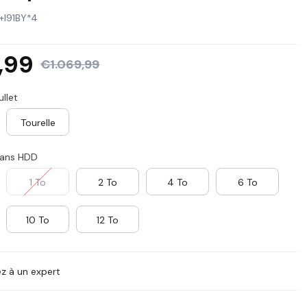
MX
+I91BY*4
SE
,99
€1.069,99
ullet
Tourelle
ans HDD
1 To
2 To
4 To
6 To
10 To
12 To
 à un expert