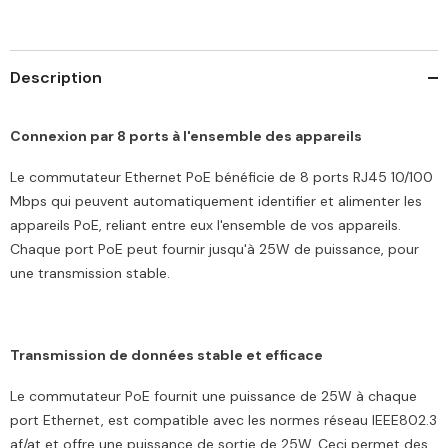
sur
sur
bureau
bureau
ou
ou
murale
murale
Description
Connexion par 8 ports à l'ensemble des appareils
Le commutateur Ethernet PoE bénéficie de 8 ports RJ45 10/100
Mbps qui peuvent automatiquement identifier et alimenter les
appareils PoE, reliant entre eux l'ensemble de vos appareils.
Chaque port PoE peut fournir jusqu'à 25W de puissance, pour
une transmission stable.
Transmission de données stable et efficace
Le commutateur PoE fournit une puissance de 25W à chaque
port Ethernet, est compatible avec les normes réseau IEEE802.3
af/at et offre une puissance de sortie de 25W. Ceci permet des