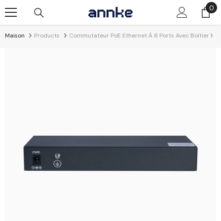
Passer Au Contenu
0
0
él
Maison
Products
Commutateur PoE Ethernet À 8 Ports Avec Boîtier Méta