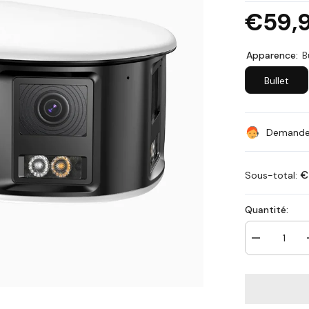
€59,
Apparence:
B
Bullet
Demandez
€
Sous-total:
Quantité:
Diminuer
la
quantité
pour
ACD500
-
Caméra