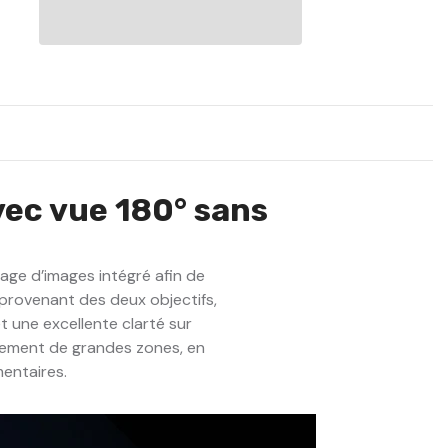
de
sécurité
extérieure
filaire
double
objectif
3K,
vue
panoramique
180°,
vision
nocturne
intelligente
vec vue 180° sans
à
double
éclairage,
Microphone
Intégré,
ge d’images intégré afin de
IP67
étanche
 provenant des deux objectifs,
t une excellente clarté sur
acement de grandes zones, en
mentaires.