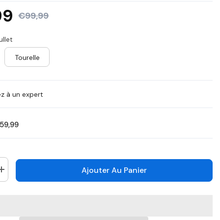
MX
99
€99,99
SE
ullet
Tourelle
 à un expert
59,99
Ajouter Au Panier
Augmenter
la
quantité
pour
ACD500
-
Caméra