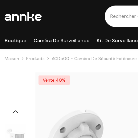
Passer Au Contenu
Boutique
Caméra De Surveillance
Kit De Surveillan
Maison
Products
ACD500 - Caméra De Sécurité Extérieure Fi
Panoramique 180°, Vision Nocturne Intelli
Intégré, IP67 Étanche
Vente 40%