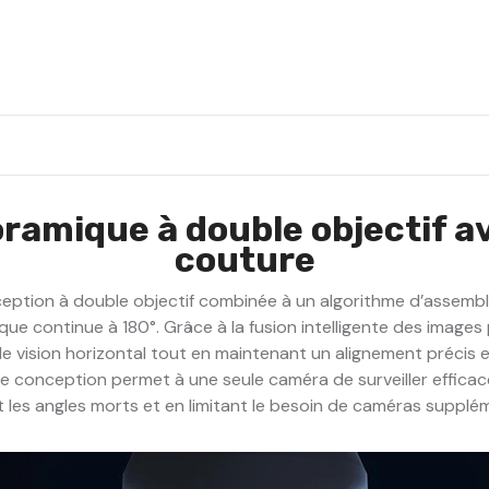
de
sécurité
extérieure
filaire
double
objectif
3K,
vue
panoramique
180°,
vision
nocturne
intelligente
amique à double objectif a
à
double
couture
éclairage,
Microphone
Intégré,
ption à double objectif combinée à un algorithme d’assembla
IP67
étanche
e continue à 180°. Grâce à la fusion intelligente des images
de vision horizontal tout en maintenant un alignement précis e
te conception permet à une seule caméra de surveiller effic
 les angles morts et en limitant le besoin de caméras supplé