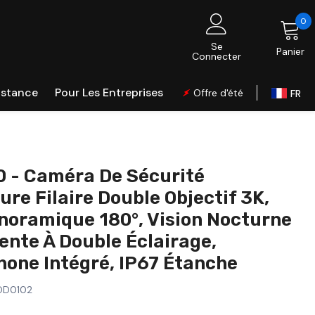
0
0
é
Se
Panier
Connecter
istance
Pour Les Entreprises
Offre d'été
FR
Global
UK
EU
 - Caméra De Sécurité
CA
ure Filaire Double Objectif 3K,
AU
noramique 180°, Vision Nocturne
DE
gente À Double Éclairage,
IT
hone Intégré, IP67 Étanche
ES
DD0102
PL