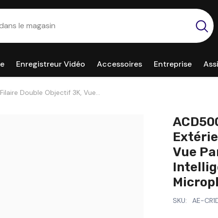
ce
Enregistreur Vidéo
Accessoires
Entreprise
Ass
laire Double Objectif 3K, Vue
gente À Double Éclairage, Microphone
ACD500
Extérie
Vue Pa
Intelli
Microp
SKU:
AE-CR1