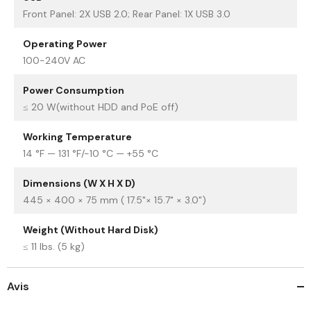
Front Panel: 2X USB 2.0; Rear Panel: 1X USB 3.0
Operating Power
100-240V AC
Power Consumption
≤ 20 W(without HDD and PoE off)
Working Temperature
14 °F — 131 °F/-10 °C — +55 °C
Dimensions (W X H X D)
445 × 400 × 75 mm ( 17.5"× 15.7" × 3.0")
Weight (Without Hard Disk)
≤ 11 lbs. (5 kg)
Avis