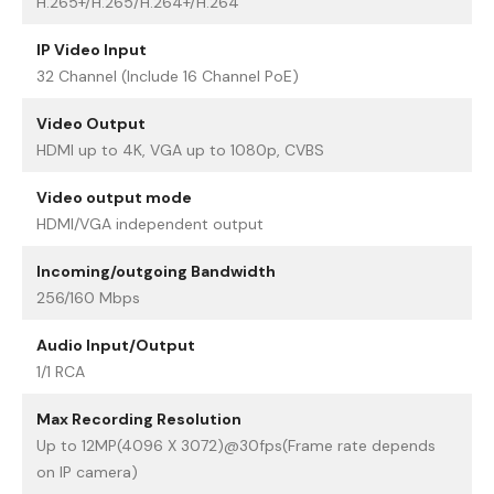
H.265+/H.265/H.264+/H.264
IP Video Input
32 Channel (Include 16 Channel PoE)
Video Output
HDMI up to 4K, VGA up to 1080p, CVBS
Video output mode
HDMI/VGA independent output
Incoming/outgoing Bandwidth
256/160 Mbps
Audio Input/Output
1/1 RCA
Max Recording Resolution
Up to 12MP(4096 X 3072)@30fps(Frame rate depends
on IP camera)