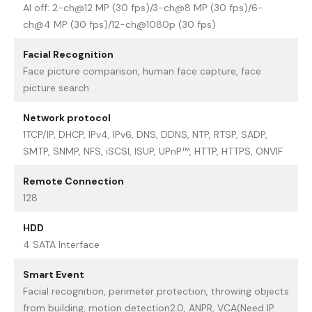
AI off: 2-ch@12 MP (30 fps)/3-ch@8 MP (30 fps)/6-
ch@4 MP (30 fps)/12-ch@1080p (30 fps)
Facial Recognition
Face picture comparison, human face capture, face
picture search
Network protocol
1TCP/IP, DHCP, IPv4, IPv6, DNS, DDNS, NTP, RTSP, SADP,
SMTP, SNMP, NFS, iSCSI, ISUP, UPnP™, HTTP, HTTPS, ONVIF
Remote Connection
128
HDD
4 SATA Interface
Smart Event
Facial recognition, perimeter protection, throwing objects
from building, motion detection2.0, ANPR, VCA(Need IP