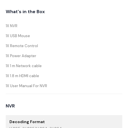
What's in the Box
1X NVR
1X USB Mouse
1X Remote Control
1X Power Adapter
1X 1 m Network cable
1X 1.8 m HDMI cable
1X User Manual For NVR
NVR
Decoding Format