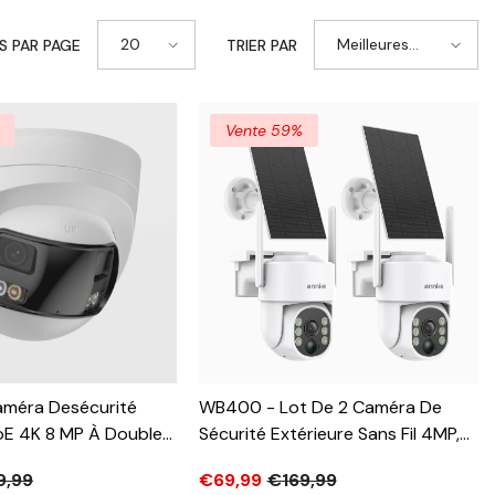
MX
20
Meilleures
S PAR PAGE
TRIER PAR
SE
ventes
Vente 59%
méra Desécurité
WB400 - Lot De 2 Caméra De
oE 4K 8 MP À Double
Sécurité Extérieure Sans Fil 4MP,
e Panoramique À 180°,
Wi-Fi Double Bande 2,4G/5,8G,
9,99
€69,99
€169,99
ion Vertical De 77°,
Détection De Mouvement, Audio