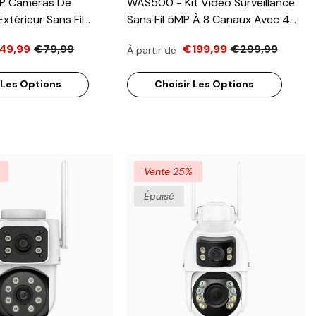
P Caméras De
WAS500 - Kit Vidéo Surveillance
Extérieur Sans Fil
Sans Fil 5MP À 8 Canaux Avec 4
tterie Rechargeable
Caméras, La Vision Nocturne EXIR,
49,99
€79,99
€199,99
€299,99
À partir de
mAh, Sirène Et
Audio Bidirectionnel, Microphone
boscopique, 355° Pan
Intégré, Fonctionne Avec Alexa,
 Les Options
Choisir Les Options
udio Bidirectionnel,
IP66
al Max. 128 Go &
ionne Avec Alexa
Vente 25%
Épuisé