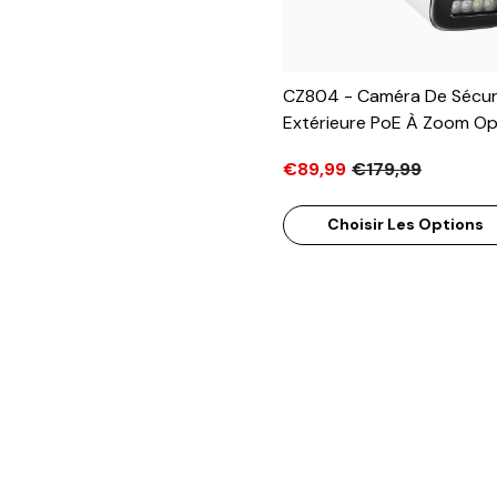
CZ804 - Caméra De Sécur
Extérieure PoE À Zoom Op
4K 4X, Vision Nocturne À
€89,99
€179,99
Lumières, Détection De
Mouvement 2.0, Micropho
Choisir Les Options
Intégré