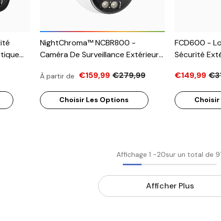
ité
NightChroma™ NCBR800 -
FCD600 - Lo
tique
Caméra De Surveillance Extérieure
Sécurité Ext
 Deux
PoE 4K Avec Alarme Rouge Et
PoE 6MP, Dou
€159,99
€279,99
€149,99
€3
À partir de
Bleue, 3840x2160@25 Fps, Vision
Grand Angle 
ne
Nocturne En Couleur Et
Ouverture F/1
Choisir Les Options
Choisir
Infrarouge, Détection Personnes-
Intégré, Sirè
Véhicules, Analyse
Comportementale Intelligente,
Audio Bidirectionnel, IP67
Affichage
1
-
20
sur un total de 9
Afficher Plus