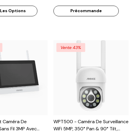
ne Intelligente À
Bidirectionnel, Batterie 9000 MAh
 Les Options
Précommande
rage, Dissuasion
Rechargeable, Solaire, Rotation
dio Bidirectionnel
270°/90°, Alarme Puissante,
Stockage Local 256 Go Max
Vente 43%
t Caméra De
WPT500 - Caméra De Surveillance
 Sans Fil 3MP Avec
WiFi 5MP, 350° Pan & 90° Tilt,