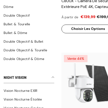
C800X - Caméra De Sécur
Extérieure PoE 4K, Capteu
Dôme
1/1,8", Ouverture De F/1,6 
Double Objectif
€139,99
€199,
À partir de
Lux), Sirène Et Alarme
Stroboscopique, Audio
Bullet & Tourelle
Choisir Les Options
Bidirectionnel, Détection 
Bullet & Dôme
Présence Humaine Et De
Véhicules, Protection Péri
Double Objectif & Bullet
Double Objectif & Tourelle
Vente 44%
Double Objectif & Dôme
NIGHT VISION
Vision Nocturne EXIR
Vision Nocturne Étoilée