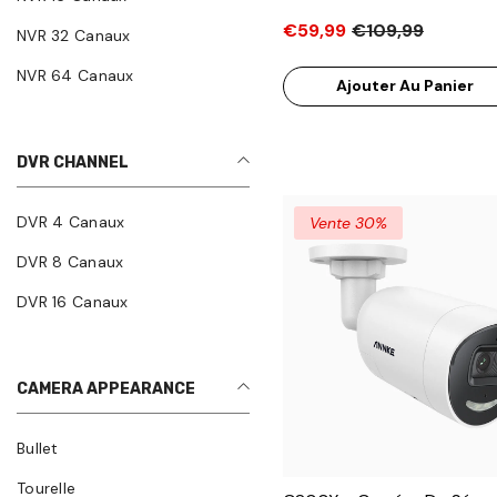
Lumière Double Intelligente
€59,99
€109,99
NVR 32 Canaux
Panoramique À 345° Et Inc
À 80°, Détection Humaine E
NVR 64 Canaux
Ajouter Au Panier
Automatique Lite, Audio
Bidirectionnel, Résolution
3842x2160@20fps
DVR CHANNEL
DVR 4 Canaux
Vente 30%
DVR 8 Canaux
DVR 16 Canaux
CAMERA APPEARANCE
Bullet
Tourelle