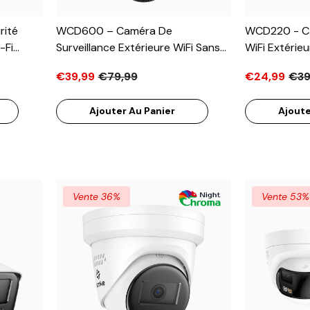
rité
WCD600 – Caméra De
WCD220 - Ca
-Fi
Surveillance Extérieure WiFi Sans
WiFi Extérie
Fil 6MP UHD À Double Objectif,
4MP, 350° Pan
€39,99
€79,99
€24,99
€39
 Audio
Gyrophare Rouge & Bleu Avec
GHz, Détecti
9000 MAh
Sirène, Vision Nocturne Intelligente
Nocturne Dou
Ajouter Au Panier
Ajoute
ation
À Double Lumière, Audio
Active, Audio
e,
Bidirectionnel, 300° Pan & 90° Tilt,
& Carte Micr
ax
Max. 128 Go & Cloud, Fonctionne
Compatible 
Avec Alexa
Vente 36%
Vente 53%