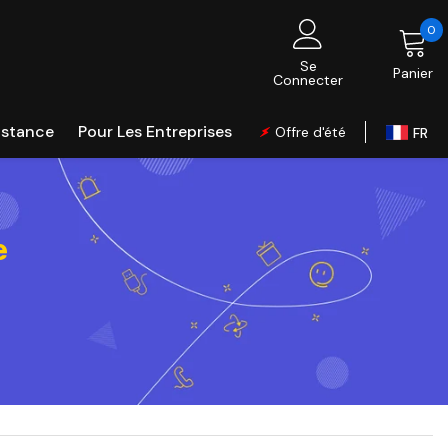
0
0
é
Se
Panier
Connecter
istance
Pour Les Entreprises
Offre d'été
FR
Global
UK
EU
e
CA
AU
DE
IT
ES
PL