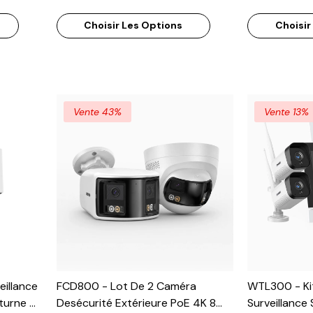
 Sirène
Température, Rappel De Repas,
Vision Noctur
Choisir Les Options
Choisir
Caméra Panoramique 360° Avec
Double Éclai
Zoom 2×, Batterie 5000mAh
Active Et Au
Vente 43%
Vente 13%
illance
FCD800 - Lot De 2 Caméra
WTL300 - Ki
cturne À
Desécurité Extérieure PoE 4K 8
Surveillance