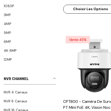
Capteur BSI, Micro Intégré,
1080P
Choisir Les Options
Et Alarme Actives
3MP
4MP
5MP
Vente 45%
6MP
4K 8MP
12MP
NVR CHANNEL
NVR 4 Canaux
NVR 8 Canaux
CPT800 - Caméra De Surve
PT Mini PoE 4K, Vision No
NVR 16 Canaux