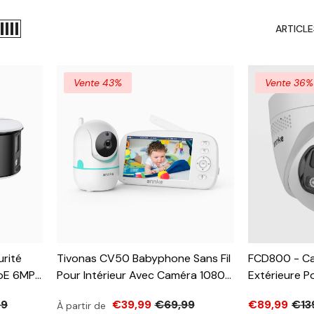
ARTICLE
Vente 43%
Vente 36%
rité
Tivonas CV50 Babyphone Sans Fil
FCD800 - Ca
oE 6MP,
Pour Intérieur Avec Caméra 1080p
Extérieure P
nd Angle
HD, Écran 5", Audio Bidirectionnel,
Objectif, Vu
99
€39,99
€69,99
€89,99
€13
À partir de
,
VOX, Détection De Voix Et
Champ De Vis