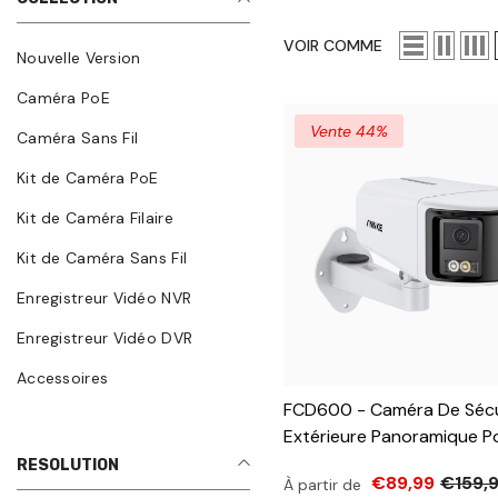
VOIR COMME
Nouvelle Version
Caméra PoE
Vente 44%
Caméra Sans Fil
Kit de Caméra PoE
Kit de Caméra Filaire
Kit de Caméra Sans Fil
Enregistreur Vidéo NVR
Enregistreur Vidéo DVR
Accessoires
FCD600 - Caméra De Sécu
Extérieure Panoramique P
Double Objectif, Ultra Gra
RESOLUTION
€89,99
€159,
À partir de
180°, Super Ouverture F/1.2