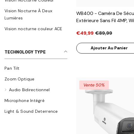
Vision Nocturne Couleur
Vision Nocturne À Deux
WB400 - Caméra De Sécu
Lumières
Extérieure Sans Fil 4MP, Wi
Double Bande 2,4G/5,8G,
Vision nocturne couleur ACE
€49,99
€89,99
Détection De Mouvement,
Bidirectionnel, Batterie 
Ajouter Au Panier
Rechargeable, Solaire, Rot
TECHNOLOGY TYPE
270°/90°, Alarme Puissant
Stockage Local 256 Go M
Pan Tilt
Zoom Optique
Vente 50%
Audio Bidirectionnel
Microphone Intégré
Light & Sound Deterrence