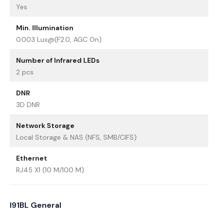
Yes
Min. Illumination
0.003 Lux@(F2.0, AGC On)
Number of Infrared LEDs
2 pcs
DNR
3D DNR
Network Storage
Local Storage & NAS (NFS, SMB/CIFS)
Ethernet
RJ45 X1 (10 M/100 M)
I91BL General