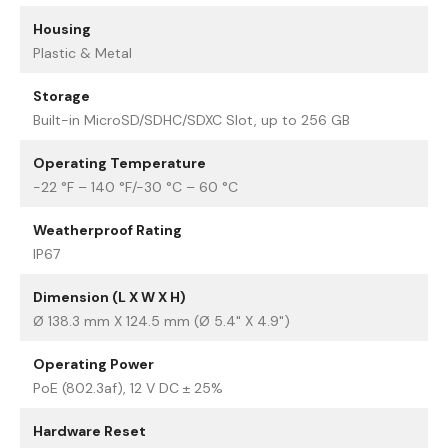
Housing
Plastic & Metal
Storage
Built-in MicroSD/SDHC/SDXC Slot, up to 256 GB
Operating Temperature
-22 °F – 140 °F/-30 °C – 60 °C
Weatherproof Rating
IP67
Dimension (L X W X H)
Ø 138.3 mm X 124.5 mm (Ø 5.4" X 4.9")
Operating Power
PoE (802.3af), 12 V DC ± 25%
Hardware Reset