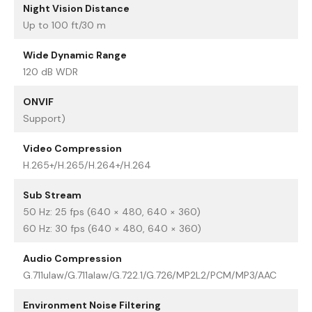
Night Vision Distance
Up to 100 ft/30 m
Wide Dynamic Range
120 dB WDR
ONVIF
Support)
Video Compression
H.265+/H.265/H.264+/H.264
Sub Stream
50 Hz: 25 fps (640 × 480, 640 × 360)
60 Hz: 30 fps (640 × 480, 640 × 360)
Audio Compression
G.711ulaw/G.711alaw/G.722.1/G.726/MP2L2/PCM/MP3/AAC
Environment Noise Filtering