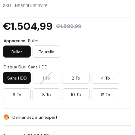
SKU:
N98PBH+I91BY*8
€1.504,99
€1.899,99
Apparence:
Bullet
Bullet
Tourelle
Disque Dur:
Sans HDD
Sans HDD
1 To
2 To
4 To
6 To
8 To
10 To
12 To
Demandez à un expert