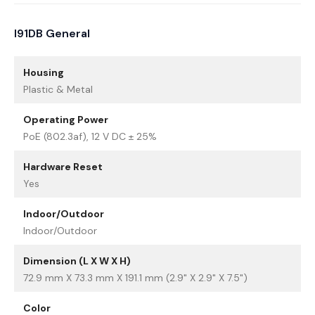
I91DB General
Housing
Plastic & Metal
Operating Power
PoE (802.3af), 12 V DC ± 25%
Hardware Reset
Yes
Indoor/Outdoor
Indoor/Outdoor
Dimension (L X W X H)
72.9 mm X 73.3 mm X 191.1 mm (2.9" X 2.9" X 7.5")
Color