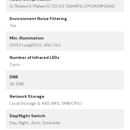
G.711ulaw/G.711alaw/G.722.1/G.726/MP2L2/PCM/MP3/AAC
Environment Noise Filtering
Yes
Min. Illumination
0.003 Lux@(F2.0, AGC On)
Number of Infrared LEDs
2 pcs
DNR
3D DNR
Network Storage
Local Storage & NAS (NFS, SMB/CIFS)
Day/Night Switch
Day, Night, Auto, Schedule